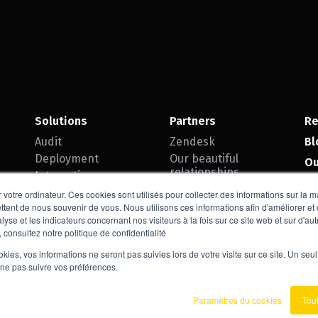
Solutions
Partners
Re
Audit
Zendesk
Bl
Deployment
Our beautiful
Ou
relationships
Integration
Personalization
Team SEIF
 votre ordinateur. Ces cookies sont utilisés pour collecter des informations sur la 
ttent de nous souvenir de vous. Nous utilisons ces informations afin d'améliorer et
Success
Contact
lyse et les indicateurs concernant nos visiteurs à la fois sur ce site web et sur d'au
 consultez notre politique de confidentialité
ookies, vos informations ne seront pas suivies lors de votre visite sur ce site. Un seu
 ne pas suivre vos préférences.
Paramètres du cookies
Tou