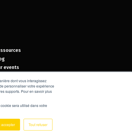
ssources
og
r events
manière dont vous interagissez
 de personnaliser votre expérience
tres supports. Pour en savoir plus
l cookie sera utilisé dans votre
t accepter
Tout refuser