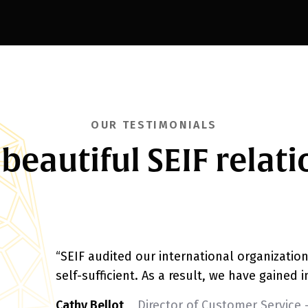
OUR TESTIMONIALS
beautiful SEIF relati
“SEIF audited our international organization
self-sufficient. As a result, we have gained i
Cathy Bellot
Director of Customer Service 