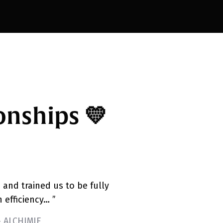
onships 💛
 and trained us to be fully
n efficiency… ”
- ALCHIMIE