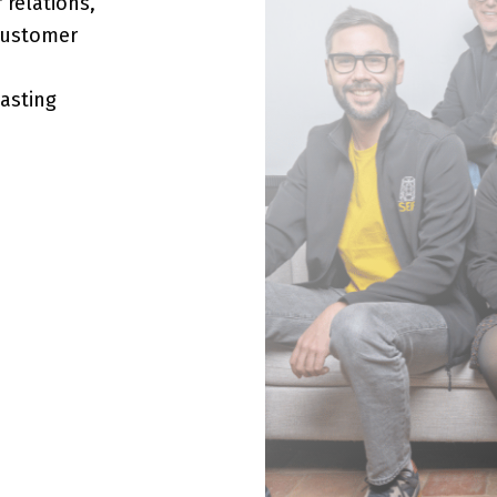
 relations,
 customer
asting