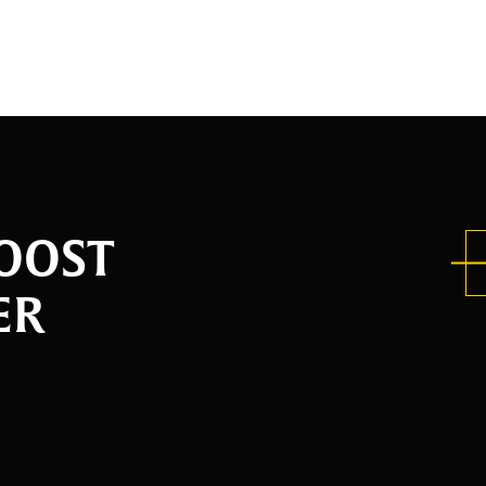
BOOST
ER