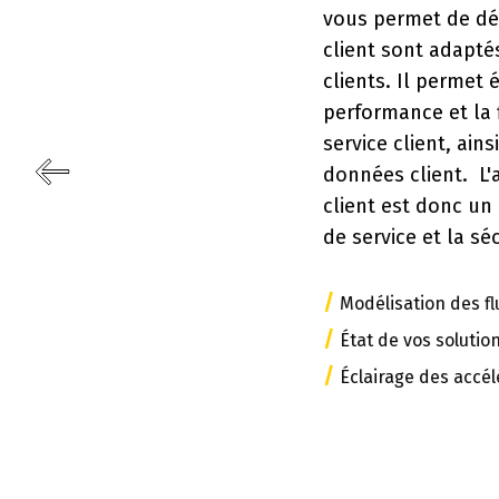
vous permet de déterminer si vos outils
client sont adaptés à vos besoins et à 
clients. Il permet également d'évaluer 
performance et la fiabilité de votre sy
service client, ainsi que de vérifier la s
données client. L'audit technique de la
client est donc un outil clé pour garanti
de service et la sécurité de vos données
/
Modélisation des flux et panoramas des out
/
État de vos solutions et de vos configurati
/
Éclairage des accélérateurs et freins des o