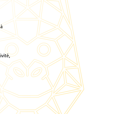
 à
vité,