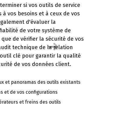
 de service
ceux de vos
la
stème de
écurité de vos
 relation
r la qualité
 client.
ils existants
ons
utils