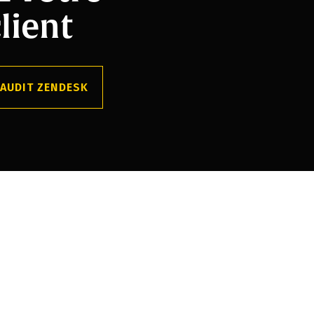
lient
AUDIT ZENDESK