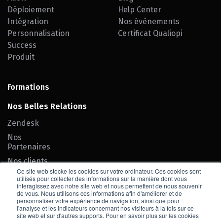
Déploiement
Help Center
Intégration
Nos évènements
Personnalisation
Certificat Qualiopi
Success
Produit
Formations
Nos Belles Relations
Zendesk
Nos
Partenaires
Nos clients
Ce site web stocke les cookies sur votre ordinateur. Ces cookies sont
Team SEIF
utilisés pour collecter des informations sur la manière dont vous
interagissez avec notre site web et nous permettent de nous souvenir
de vous. Nous utilisons ces informations afin d'améliorer et de
Contact
personnaliser votre expérience de navigation, ainsi que pour
l'analyse et les indicateurs concernant nos visiteurs à la fois sur ce
site web et sur d'autres supports. Pour en savoir plus sur les cookies
Nous rejoindre