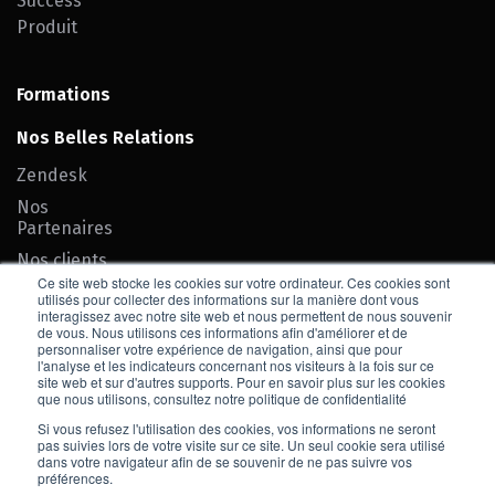
Success
Produit
Formations
Nos Belles Relations
Zendesk
Nos
Partenaires
Nos clients
Ce site web stocke les cookies sur votre ordinateur. Ces cookies sont
Team SEIF
utilisés pour collecter des informations sur la manière dont vous
interagissez avec notre site web et nous permettent de nous souvenir
de vous. Nous utilisons ces informations afin d'améliorer et de
Contact
personnaliser votre expérience de navigation, ainsi que pour
l'analyse et les indicateurs concernant nos visiteurs à la fois sur ce
site web et sur d'autres supports. Pour en savoir plus sur les cookies
Nous rejoindre
que nous utilisons, consultez notre politique de confidentialité
Si vous refusez l'utilisation des cookies, vos informations ne seront
pas suivies lors de votre visite sur ce site. Un seul cookie sera utilisé
dans votre navigateur afin de se souvenir de ne pas suivre vos
préférences.