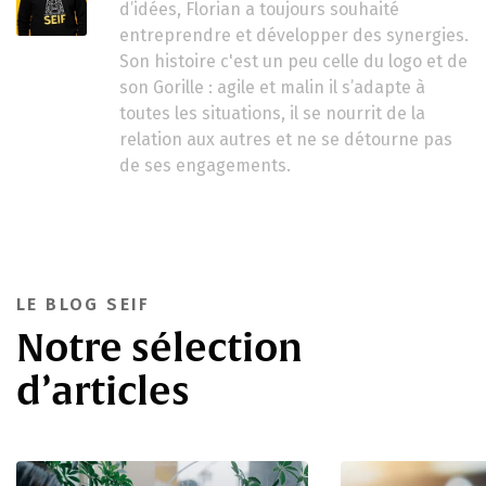
d’idées, Florian a toujours souhaité
entreprendre et développer des synergies.
Son histoire c'est un peu celle du logo et de
son Gorille : agile et malin il s’adapte à
toutes les situations, il se nourrit de la
relation aux autres et ne se détourne pas
de ses engagements.
LE BLOG SEIF
Notre sélection
d’articles