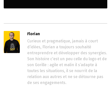
Florian
Curieux et pragmatique, jamais à court
d’idées, Florian a toujours souhaité
entreprendre et développer des synergies.
Son histoire c'est un peu celle du logo et de
son Gorille : agile et malin il s’adapte à
toutes les situations, il se nourrit de la
relation aux autres et ne se détourne pas
de ses engagements.