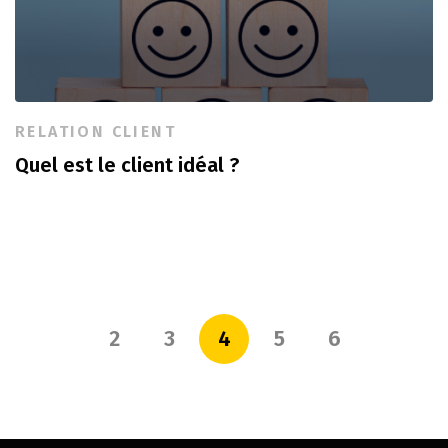
RELATION CLIENT
Quel est le client idéal ?
2
3
4
5
6