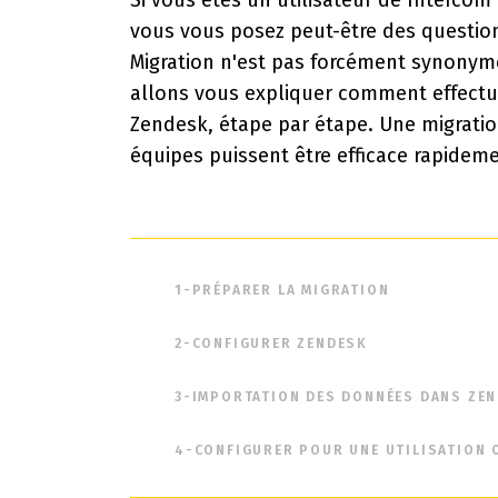
Si vous êtes un utilisateur de Interco
vous vous posez peut-être des questions
Migration n'est pas forcément synonyme
allons vous expliquer comment effect
Zendesk
, étape par étape. Une migrati
équipes puissent être efficace rapidem
1-PRÉPARER LA MIGRATION
2-CONFIGURER ZENDESK
3-IMPORTATION DES DONNÉES DANS ZE
4-CONFIGURER POUR UNE UTILISATION 