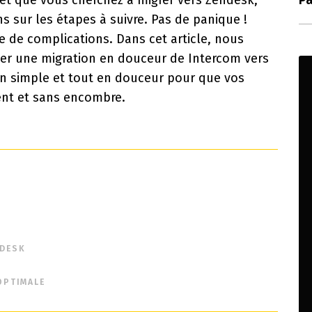
m et que vous cherchez à
migrer vers Zendesk
,
Pa
 sur les étapes à suivre. Pas de panique !
 de complications. Dans cet article, nous
uer une migration en douceur de
Intercom vers
on simple et tout en douceur pour que vos
ent et sans encombre.
NDESK
OPTIMALE