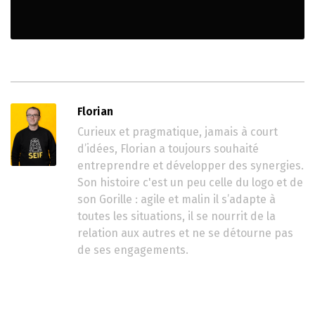
Florian
Curieux et pragmatique, jamais à court
d’idées, Florian a toujours souhaité
entreprendre et développer des synergies.
Son histoire c'est un peu celle du logo et de
son Gorille : agile et malin il s’adapte à
toutes les situations, il se nourrit de la
relation aux autres et ne se détourne pas
de ses engagements.