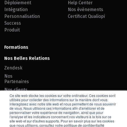
Déploiement
Help Center
Intégration
Nos évènements
Personnalisation
Certificat Qualiopi
Success
Produit
Formations
Nos Belles Relations
Zendesk
Nos
Partenaires
Nos clients
Ce site web stocke les cookies sur votre ordinateur. Ces cookies sont
Team SEIF
utilisés pour collecter des informations sur la manière dont vous
interagissez avec notre site web et nous permettent de nous souvenir
de vous. Nous utilisons ces informations afin d'améliorer et de
Contact
personnaliser votre expérience de navigation, ainsi que pour
l'analyse et les indicateurs concernant nos visiteurs à la fois sur ce
site web et sur d'autres supports. Pour en savoir plus sur les cookies
Nous rejoindre
que nous utilisons, consultez notre politique de confidentialité